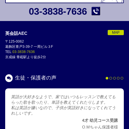
03-3838-7636
MAP
英会話AEC
〒125-0062
葛飾区青戸3-39-7 一周ビル３F
TEL
03-3838-7636
京成線 青砥駅より徒歩2分
生徒・保護者の声
英語が大好きなようで、家ではいつもレッスンで教えても
らった歌を歌ったり、単語を教えてくれたりします。
私は英語が嫌いなので、子供が英語好きになってくれてう
れしいです。
4才 幼児コース受講
O.Mちゃん保護者様