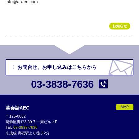
info@a-aec.com
お知らせ
お問合せ、
お申し込みは
こちらから
03-3838-7636
MAP
英会話AEC
〒125-0062
葛飾区青戸3-39-7 一周ビル３F
TEL
03-3838-7636
京成線 青砥駅より徒歩2分