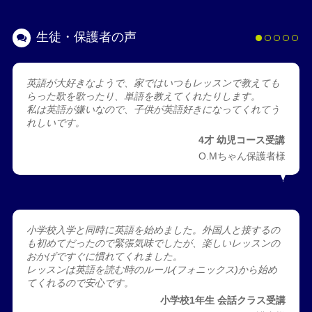
生徒・保護者の声
英語が大好きなようで、家ではいつもレッスンで教えても
らった歌を歌ったり、単語を教えてくれたりします。
私は英語が嫌いなので、子供が英語好きになってくれてう
れしいです。
4才 幼児コース受講
O.Mちゃん保護者様
小学校入学と同時に英語を始めました。外国人と接するの
も初めてだったので緊張気味でしたが、楽しいレッスンの
おかげですぐに慣れてくれました。
レッスンは英語を読む時のルール(フォニックス)から始め
てくれるので安心です。
小学校1年生 会話クラス受講